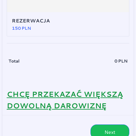
REZERWACJA
150 PLN
150
PLN
Total
0
PLN
0.0
CHCĘ PRZEKAZAĆ WIĘKSZĄ
DOWOLNĄ DAROWIZNĘ
Next